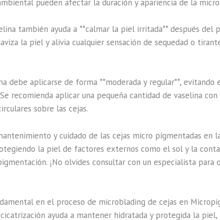
 ambiental pueden afectar la duración y apariencia de la micr
lina también ayuda a **calmar la piel irritada** después del
aviza la piel y alivia cualquier sensación de sequedad o tir
na debe aplicarse de forma **moderada y regular**, evitando e
 Se recomienda aplicar una pequeña cantidad de vaselina con
rculares sobre las cejas.
 mantenimiento y cuidado de las cejas micro pigmentadas en 
otegiendo la piel de factores externos como el sol y la conta
pigmentación. ¡No olvides consultar con un especialista par
undamental en el proceso de microblading de cejas en Microp
cicatrización ayuda a mantener hidratada y protegida la piel