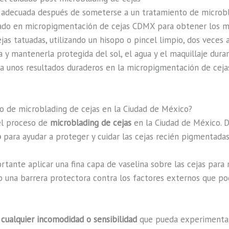
 adecuada después de someterse a un tratamiento de microbla
ado en micropigmentación de cejas CDMX para obtener los me
ejas tatuadas, utilizando un hisopo o pincel limpio, dos veces a
da y mantenerla protegida del sol, el agua y el maquillaje dur
y a unos resultados duraderos en la micropigmentación de ceja
so de microblading de cejas en la Ciudad de México?
el proceso de
microblading de cejas
en la Ciudad de México. D
o
para ayudar a proteger y cuidar las cejas recién pigmentadas
rtante aplicar una fina capa de vaselina sobre las cejas para
o una barrera protectora contra los factores externos que pod
r cualquier incomodidad o sensibilidad
que pueda experimentars