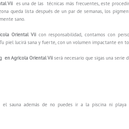
ntal Vii
es una de las técnicas más frecuentes, este proced
a zona queda lista después de un par de semanas, los pigmen
almente sano.
ola Oriental Vii
con responsabilidad, contamos con person
 Tu piel lucirá sana y fuerte, con un volumen impactante en
ng
en Agricola Oriental Vii
será necesario que sigas una serie
s el sauna además de no puedes ir a la piscina ni play