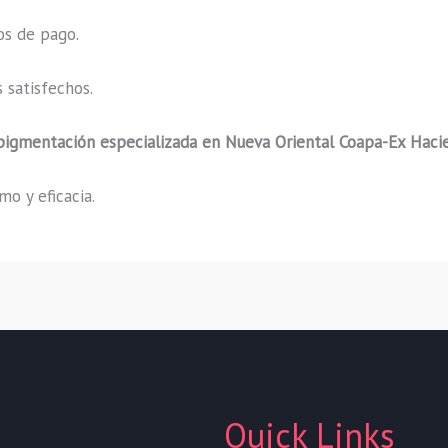
os de pago.
 satisfechos.
pigmentación especializada
en Nueva Oriental Coapa-Ex Haci
o y eficacia.
Quick Links