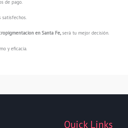
os de pago.
 satisfechos.
cropigmentacion en Santa Fe,
será tu mejor decisión.
o y eficacia.
Quick Links