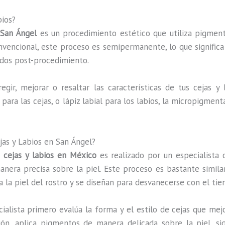
bios?
 San Ángel
es un procedimiento estético que utiliza pigmento
convencional, este proceso es semipermanente, lo que signific
ados post-procedimiento.
gir, mejorar o resaltar las características de tus cejas y l
el para las cejas, o lápiz labial para los labios, la micropigme
as y Labios en San Ángel?
 cejas y labios en México
es realizado por un especialista c
era precisa sobre la piel. Este proceso es bastante similar 
a la piel del rostro y se diseñan para desvanecerse con el ti
cialista primero evalúa la forma y el estilo de cejas que mej
n, aplica pigmentos de manera delicada sobre la piel, sig