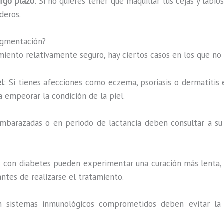
argo plazo
: Si no quieres tener que maquillar tus cejas y labi
deros.
igmentación?
iento relativamente seguro, hay ciertos casos en los que no
el
: Si tienes afecciones como eczema, psoriasis o dermatitis e
a empeorar la condición de la piel.
embarazadas o en periodo de lactancia deben consultar a s
s con diabetes pueden experimentar una curación más lenta,
ntes de realizarse el tratamiento.
n sistemas inmunológicos comprometidos deben evitar la