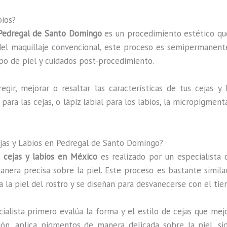
bios?
 Pedregal de Santo Domingo
es un procedimiento estético que
a del maquillaje convencional, este proceso es semipermanente
ipo de piel y cuidados post-procedimiento.
gir, mejorar o resaltar las características de tus cejas y l
el para las cejas, o lápiz labial para los labios, la micropigme
jas y Labios en Pedregal de Santo Domingo?
 cejas y labios en México
es realizado por un especialista c
era precisa sobre la piel. Este proceso es bastante similar 
a la piel del rostro y se diseñan para desvanecerse con el ti
cialista primero evalúa la forma y el estilo de cejas que mej
n, aplica pigmentos de manera delicada sobre la piel, sig