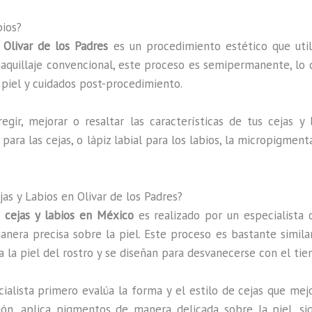
bios?
 Olivar de los Padres
es un procedimiento estético que util
 maquillaje convencional, este proceso es semipermanente, lo 
 piel y cuidados post-procedimiento.
gir, mejorar o resaltar las características de tus cejas y l
el para las cejas, o lápiz labial para los labios, la micropigme
s y Labios en Olivar de los Padres?
 cejas y labios en México
es realizado por un especialista c
era precisa sobre la piel. Este proceso es bastante similar 
a la piel del rostro y se diseñan para desvanecerse con el ti
cialista primero evalúa la forma y el estilo de cejas que mej
n, aplica pigmentos de manera delicada sobre la piel, sig