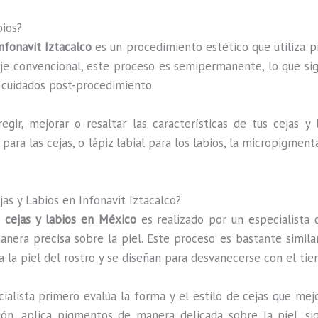
bios?
nfonavit Iztacalco
es un procedimiento estético que utiliza p
llaje convencional, este proceso es semipermanente, lo que si
y cuidados post-procedimiento.
gir, mejorar o resaltar las características de tus cejas y l
el para las cejas, o lápiz labial para los labios, la micropigme
s y Labios en Infonavit Iztacalco?
 cejas y labios en México
es realizado por un especialista c
era precisa sobre la piel. Este proceso es bastante similar 
a la piel del rostro y se diseñan para desvanecerse con el ti
cialista primero evalúa la forma y el estilo de cejas que mej
n, aplica pigmentos de manera delicada sobre la piel, sig