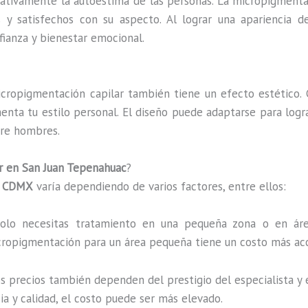
cativamente la autoestima de las personas. La micropigmenta
 y satisfechos con su aspecto. Al lograr una apariencia 
ianza y bienestar emocional.
icropigmentación capilar también tiene un efecto estético.
nta tu estilo personal. El diseño puede adaptarse para logr
tre hombres.
r en San Juan Tepenahuac
?
n
CDMX
varía dependiendo de varios factores, entre ellos:
solo necesitas tratamiento en una pequeña zona o en áre
ropigmentación para un área pequeña tiene un costo más acc
os precios también dependen del prestigio del especialista y 
a y calidad, el costo puede ser más elevado.