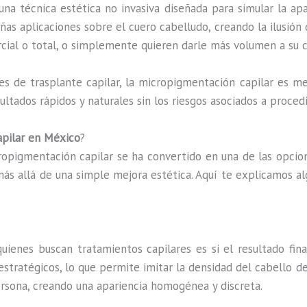
na técnica estética no invasiva diseñada para simular la ap
as aplicaciones sobre el cuero cabelludo, creando la ilusión de
rcial o total, o simplemente quieren darle más volumen a su c
es de trasplante capilar, la micropigmentación capilar es me
ultados rápidos y naturales sin los riesgos asociados a proce
pilar en México
?
cropigmentación capilar se ha convertido en una de las opci
más allá de una simple mejora estética. Aquí te explicamos a
uienes buscan tratamientos capilares es si el resultado fina
estratégicos, lo que permite imitar la densidad del cabello 
ersona, creando una apariencia homogénea y discreta.