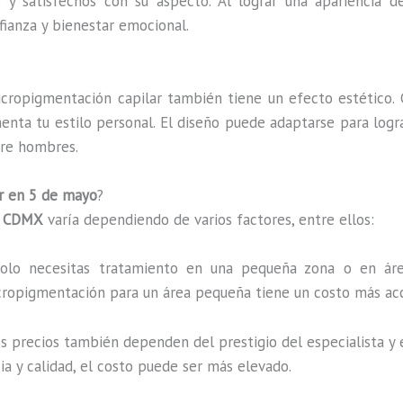
 y satisfechos con su aspecto. Al lograr una apariencia 
ianza y bienestar emocional.
icropigmentación capilar también tiene un efecto estético.
nta tu estilo personal. El diseño puede adaptarse para logr
tre hombres.
r en 5 de mayo
?
n
CDMX
varía dependiendo de varios factores, entre ellos:
solo necesitas tratamiento en una pequeña zona o en áre
ropigmentación para un área pequeña tiene un costo más acc
os precios también dependen del prestigio del especialista y 
a y calidad, el costo puede ser más elevado.