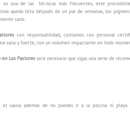
es
es una de las técnicas más frecuentes, este procedimi
a zona queda lista después de un par de semanas, los pigmen
almente sano.
astores
con responsabilidad, contamos con personal certifi
ucirá sana y fuerte, con un volumen impactante en todo mome
o
en Los Pastores
será necesario que sigas una serie de recom
s el sauna además de no puedes ir a la piscina ni play