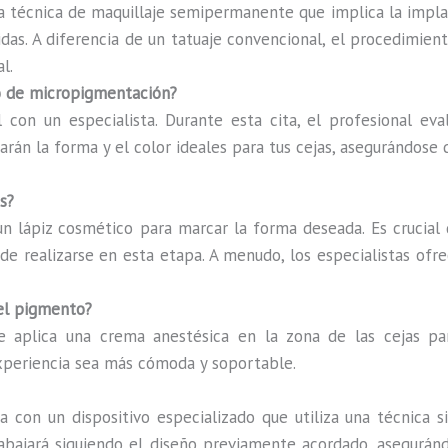
 técnica de maquillaje semipermanente que implica la implan
das. A diferencia de un tatuaje convencional, el procedimiento
l.
so de micropigmentación?
l con un especialista. Durante esta cita, el profesional eva
arán la forma y el color ideales para tus cejas, asegurándose 
s?
 un lápiz cosmético para marcar la forma deseada. Es crucial
ede realizarse en esta etapa. A menudo, los especialistas ofr
del pigmento?
e aplica una crema anestésica en la zona de las cejas par
xperiencia sea más cómoda y soportable.
a con un dispositivo especializado que utiliza una técnica 
trabajará siguiendo el diseño previamente acordado, asegurán