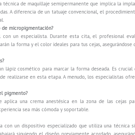
 técnica de maquillaje semipermanente que implica la implan
das. A diferencia de un tatuaje convencional, el procedimiento
l.
so de micropigmentación?
l con un especialista. Durante esta cita, el profesional eva
arán la forma y el color ideales para tus cejas, asegurándose 
s?
 un lápiz cosmético para marcar la forma deseada. Es crucial
ede realizarse en esta etapa. A menudo, los especialistas ofr
del pigmento?
e aplica una crema anestésica en la zona de las cejas par
xperiencia sea más cómoda y soportable.
a con un dispositivo especializado que utiliza una técnica 
trabajará siguiendo el diseño previamente acordado, asegurán