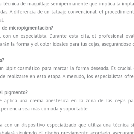
 técnica de maquillaje semipermanente que implica la implan
das. A diferencia de un tatuaje convencional, el procedimiento
l.
so de micropigmentación?
l con un especialista. Durante esta cita, el profesional eva
arán la forma y el color ideales para tus cejas, asegurándose 
s?
 un lápiz cosmético para marcar la forma deseada. Es crucial
ede realizarse en esta etapa. A menudo, los especialistas ofr
del pigmento?
e aplica una crema anestésica en la zona de las cejas par
xperiencia sea más cómoda y soportable.
a con un dispositivo especializado que utiliza una técnica 
trabajará siguiendo el diseño previamente acordado, asegurán