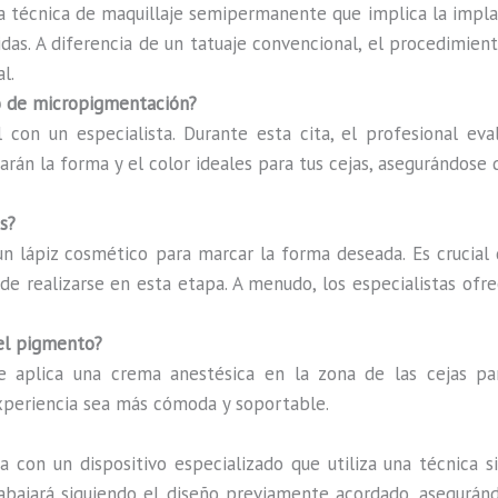
 técnica de maquillaje semipermanente que implica la implan
das. A diferencia de un tatuaje convencional, el procedimiento
l.
so de micropigmentación?
l con un especialista. Durante esta cita, el profesional eva
arán la forma y el color ideales para tus cejas, asegurándose 
s?
 un lápiz cosmético para marcar la forma deseada. Es crucial
ede realizarse en esta etapa. A menudo, los especialistas ofr
del pigmento?
e aplica una crema anestésica en la zona de las cejas par
xperiencia sea más cómoda y soportable.
a con un dispositivo especializado que utiliza una técnica 
trabajará siguiendo el diseño previamente acordado, asegurán