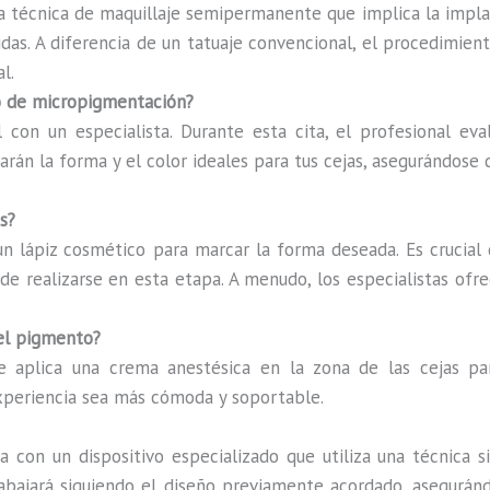
 técnica de maquillaje semipermanente que implica la implan
das. A diferencia de un tatuaje convencional, el procedimiento
l.
so de micropigmentación?
l con un especialista. Durante esta cita, el profesional eva
arán la forma y el color ideales para tus cejas, asegurándose 
s?
 un lápiz cosmético para marcar la forma deseada. Es crucial
ede realizarse en esta etapa. A menudo, los especialistas ofr
del pigmento?
e aplica una crema anestésica en la zona de las cejas par
xperiencia sea más cómoda y soportable.
a con un dispositivo especializado que utiliza una técnica 
trabajará siguiendo el diseño previamente acordado, asegurán