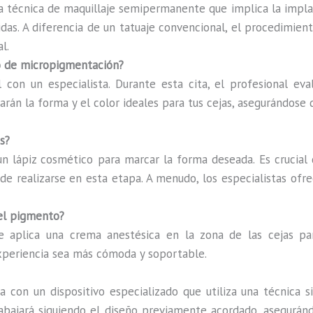
 técnica de maquillaje semipermanente que implica la implan
das. A diferencia de un tatuaje convencional, el procedimiento
l.
so de micropigmentación?
l con un especialista. Durante esta cita, el profesional eva
arán la forma y el color ideales para tus cejas, asegurándose 
s?
 un lápiz cosmético para marcar la forma deseada. Es crucial
ede realizarse en esta etapa. A menudo, los especialistas ofr
del pigmento?
e aplica una crema anestésica en la zona de las cejas par
xperiencia sea más cómoda y soportable.
a con un dispositivo especializado que utiliza una técnica 
trabajará siguiendo el diseño previamente acordado, asegurán