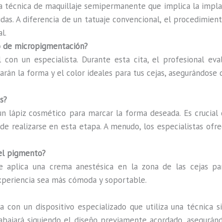
 técnica de maquillaje semipermanente que implica la implan
das. A diferencia de un tatuaje convencional, el procedimiento
l.
so de micropigmentación?
l con un especialista. Durante esta cita, el profesional eva
arán la forma y el color ideales para tus cejas, asegurándose 
s?
 un lápiz cosmético para marcar la forma deseada. Es crucial
ede realizarse en esta etapa. A menudo, los especialistas ofr
del pigmento?
e aplica una crema anestésica en la zona de las cejas par
xperiencia sea más cómoda y soportable.
a con un dispositivo especializado que utiliza una técnica 
trabajará siguiendo el diseño previamente acordado, asegurán