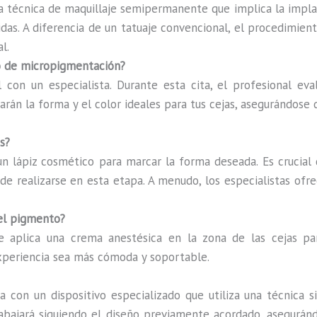
 técnica de maquillaje semipermanente que implica la implan
das. A diferencia de un tatuaje convencional, el procedimiento
l.
so de micropigmentación?
l con un especialista. Durante esta cita, el profesional eva
arán la forma y el color ideales para tus cejas, asegurándose 
s?
 un lápiz cosmético para marcar la forma deseada. Es crucial
ede realizarse en esta etapa. A menudo, los especialistas ofr
del pigmento?
e aplica una crema anestésica en la zona de las cejas par
xperiencia sea más cómoda y soportable.
a con un dispositivo especializado que utiliza una técnica 
trabajará siguiendo el diseño previamente acordado, asegurán