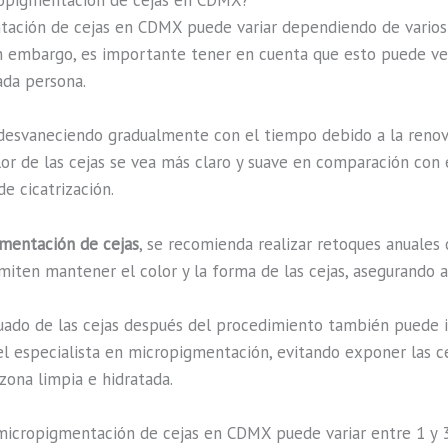
cropigmentación de cejas en CDMX?
tación de cejas en CDMX puede variar dependiendo de varios f
in embargo, es importante tener en cuenta que esto puede ver
ada persona.
desvaneciendo gradualmente con el tiempo debido a la renova
 de las cejas se vea más claro y suave en comparación con el
e cicatrización.
gmentación de cejas
, se recomienda realizar retoques anuales
miten mantener el color y la forma de las cejas, asegurando as
ado de las cejas después del procedimiento también puede inf
el especialista en micropigmentación, evitando exponer las cej
zona limpia e hidratada.
 micropigmentación de cejas en CDMX puede variar entre 1 y 3