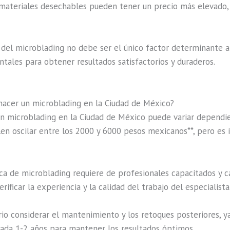
materiales desechables pueden tener un precio más elevado, lo
el microblading no debe ser el único factor determinante al 
tales para obtener resultados satisfactorios y duraderos.
hacer un microblading en la Ciudad de México?
un microblading en la Ciudad de México puede variar dependie
uelen oscilar entre los 2000 y 6000 pesos mexicanos**, pero e
a de microblading requiere de profesionales capacitados y ca
ficar la experiencia y la calidad del trabajo del especialista
rio considerar el mantenimiento y los retoques posteriores, 
da 1-2 años para mantener los resultados óptimos.