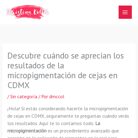
Ir
al
contenido
Descubre cuándo se aprecian los
resultados de la
micropigmentación de cejas en
CDMX
/
Sin categoría
/ Por
dmccol
¡Hola! Si estás considerando hacerte la micropigmentación
de cejas en CDMX, seguramente te preguntas cuándo verás
los resultados. Aquí te lo contamos todo.
La
micropigmentación
es un procedimiento avanzado que
consiste en la aplicación de pigmentos en la piel para