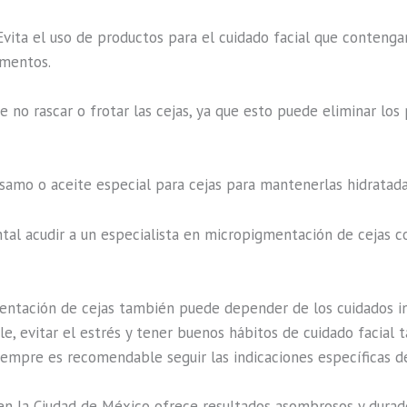
vita el uso de productos para el cuidado facial que contengan
gmentos.
 no rascar o frotar las cejas, ya que esto puede eliminar los 
lsamo o aceite especial para cejas para mantenerlas hidratada
al acudir a un especialista en micropigmentación de cejas co
entación de cejas también puede depender de los cuidados ind
e, evitar el estrés y tener buenos hábitos de cuidado facial 
empre es recomendable seguir las indicaciones específicas de
n la Ciudad de México ofrece resultados asombrosos y durader